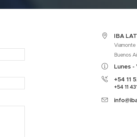
IBA LA
Viamonte 
Buenos Ai
Lunes - 
+54 11 
+54 11 4
info@ib